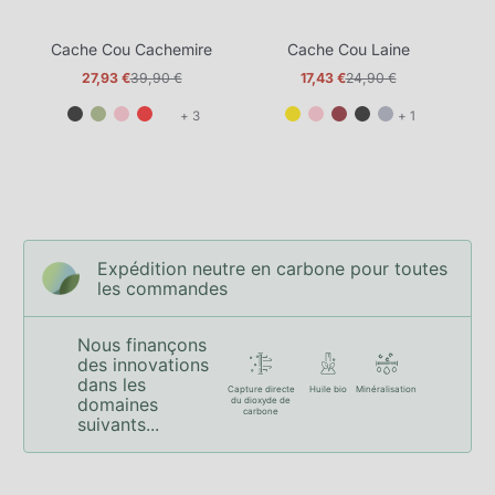
Cache Cou Cachemire
Cache Cou Laine
C
27,93 €
39,90 €
17,43 €
24,90 €
Prix
Prix
Prix
Prix
promotionnel
normal
promotionnel
normal
et
et
+ 3
+ 1
3
1
de
de
plus
plus
Expédition neutre en carbone pour toutes
les commandes
Nous finançons
des innovations
dans les
Capture directe
Huile bio
Minéralisation
domaines
du dioxyde de
carbone
suivants...