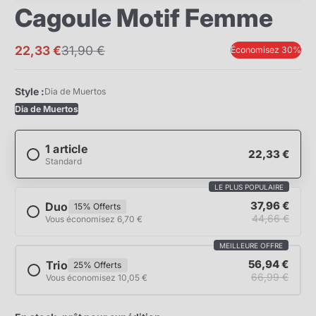
Cagoule Motif Femme
22,33 €
31,90 €
Économisez 30%
Prix
Prix
promotionnel
normal
Style :
Dia de Muertos
Dia de Muertos
1 article
22,33 €
Standard
LE PLUS POPULAIRE
37,96 €
Duo
15% Offerts
44,66 €
Vous économisez 6,70 €
MEILLEURE OFFRE
56,94 €
Trio
25% Offerts
66,99 €
Vous économisez 10,05 €