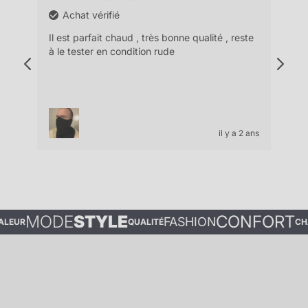
Achat vérifié
'est
Il est parfait chaud , très bonne qualité , reste
très
à le tester en condition rude
l'ar
cou
pro
 2 ans
il y a 2 ans
MODE
STYLE
CONFORT
FASHION
UR
QUALITÉ
CHALE