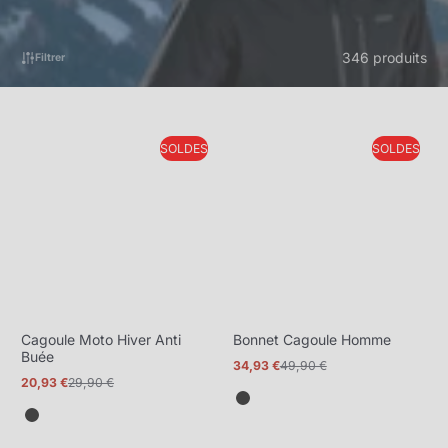
346 produits
Filtrer
SOLDES
SOLDES
Cagoule Moto Hiver Anti
Bonnet Cagoule Homme
Buée
34,93 €
49,90 €
Prix
Prix
20,93 €
29,90 €
promotionnel
normal
Prix
Prix
promotionnel
normal