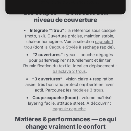
offrent une polyvalence totale.
Les coupes — trouvez le bon
niveau de couverture
Intégrale “1 trou”
: la référence sous casque
(moto, ski). Ouverture précise, maintien stable,
chaleur homogène. Voir la sélection
cagoule 1
trou
(dont la
Cagoule Stylée
à séchage rapide).
“2 ouvertures”
: yeux + bouche dégagés
pour parler/respirer naturellement et limiter
l’humidification du textile. Idéal en déplacement :
balaclava 2 trous
.
“3 ouvertures”
: vision claire + respiration
aisée, très bon ratio protection/liberté en hiver
actif. Parcourez les
modèles 3 trous
.
Coupe capuche (hood)
: volume maîtrisé,
layering facile, attitude street. À découvrir :
cagoule capuche
.
Matières & performances — ce qui
change vraiment le confort