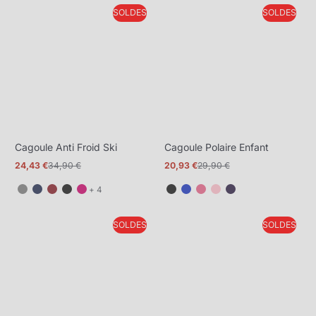
SOLDES
SOLDES
Cagoule Anti Froid Ski
Cagoule Polaire Enfant
24,43 €
34,90 €
20,93 €
29,90 €
Prix
Prix
Prix
Prix
promotionnel
normal
promotionnel
normal
et
+ 4
4
de
SOLDES
SOLDES
plus