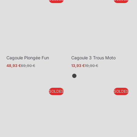
plus
Cagoule Plongée Fun
Cagoule 3 Trous Moto
48,93 €
69,90 €
13,93 €
19,90 €
Prix
Prix
Prix
Prix
promotionnel
normal
promotionnel
normal
SOLDES
SOLDES