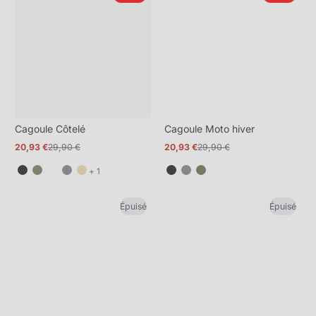
Cagoule Côtelé
Cagoule Moto hiver
20,93 €
29,90 €
20,93 €
29,90 €
Prix
Prix
Prix
Prix
promotionnel
normal
promotionnel
normal
et
+ 1
1
de
Épuisé
Épuisé
plus