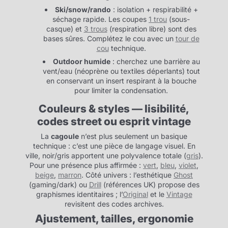
Ski/snow/rando
: isolation + respirabilité +
séchage rapide. Les coupes
1 trou
(sous-
casque) et
3 trous
(respiration libre) sont des
bases sûres. Complétez le cou avec un
tour de
cou
technique.
Outdoor humide
: cherchez une barrière au
vent/eau (néoprène ou textiles déperlants) tout
en conservant un insert respirant à la bouche
pour limiter la condensation.
Couleurs & styles — lisibilité,
codes street ou esprit vintage
La
cagoule
n’est plus seulement un basique
technique : c’est une pièce de langage visuel. En
ville, noir/gris apportent une polyvalence totale (
gris
).
Pour une présence plus affirmée :
vert
,
bleu
,
violet
,
beige
,
marron
. Côté univers : l’esthétique
Ghost
(gaming/dark) ou
Drill
(références UK) propose des
graphismes identitaires ; l’
Original
et le
Vintage
revisitent des codes archives.
Ajustement, tailles, ergonomie