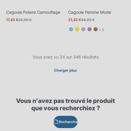
Cagoule Polaire Camouflage
Cagoule Femme Mode
17,43 €
24,90 €
31,43 €
44,90 €
Prix
Prix
Prix
Prix
promotionnel
normal
promotionnel
normal
et
+ 5
5
de
plus
Vous avez vu 24 sur 346 résultats
Charger plus
Vous n'avez pas trouvé le produit
que vous recherchiez ?
Recherche