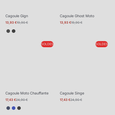
Cagoule Gign
Cagoule Ghost Moto
13,93 €
19,90 €
13,93 €
19,90 €
Prix
Prix
Prix
Prix
promotionnel
normal
promotionnel
normal
SOLDES
SOLDES
Cagoule Moto Chauffante
Cagoule Singe
17,43 €
24,90 €
17,43 €
24,90 €
Prix
Prix
Prix
Prix
promotionnel
normal
promotionnel
normal