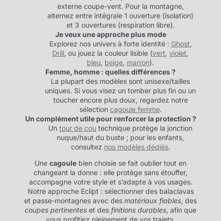
externe coupe-vent. Pour la montagne,
alternez entre intégrale 1 ouverture (isolation)
et 3 ouvertures (respiration libre).
Je veux une approche plus mode
Explorez nos univers à forte identité :
Ghost
,
Drill
, ou jouez la couleur lisible (
vert
,
violet
,
bleu
,
beige
,
marron
).
Femme, homme : quelles différences ?
La plupart des modèles sont unisexe/tailles
uniques. Si vous visez un tomber plus fin ou un
toucher encore plus doux, regardez notre
sélection
cagoule femme
.
Un complément utile pour renforcer la protection ?
Un
tour de cou
technique protège la jonction
nuque/haut du buste ; pour les enfants,
consultez
nos modèles dédiés
.
Une
cagoule
bien choisie se fait oublier tout en
changeant la donne : elle protège sans étouffer,
accompagne votre style et s’adapte à vos usages.
Notre approche Eclipt : sélectionner des balaclavas
et passe-montagnes avec des
matériaux fiables
, des
coupes pertinentes
et des
finitions durables
, afin que
vous profitiez pleinement de vos trajets,