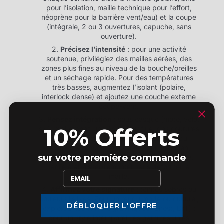
pour l’isolation, maille technique pour l’effort,
néoprène pour la barrière vent/eau) et la coupe
(intégrale, 2 ou 3 ouvertures, capuche, sans
ouverture).
Précisez l’intensité
: pour une activité
soutenue, privilégiez des mailles aérées, des
zones plus fines au niveau de la bouche/oreilles
et un séchage rapide. Pour des températures
très basses, augmentez l’isolant (polaire,
interlock dense) et ajoutez une couche externe
coupe-vent.
Pensez intégration
: sous casque (moto, vélo,
10% Offerts
ski), recherchez une épaisseur fine, des coutures
plates (
flatlock
), des bords extensibles qui
évitent la remontée au front et un maintien
sur votre première commande
stable. En ville, ciblez une coupe polyvalente,
facile à abaisser/remonter sans déformer la
maille.
Affirmez votre signature
: teintes sobres ou
couleurs lisibles. Pour un rendu mode ou culturel,
DÉBLOQUER L'OFFRE
explorez nos univers graphiques (Ghost, Drill) ;
pour un style intemporel, les gammes unies