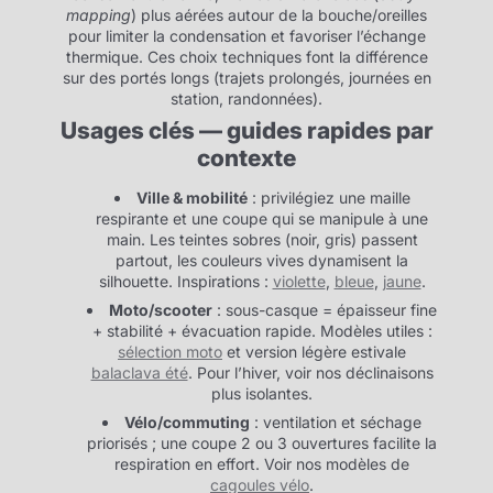
mapping
) plus aérées autour de la bouche/oreilles
pour limiter la condensation et favoriser l’échange
thermique. Ces choix techniques font la différence
sur des portés longs (trajets prolongés, journées en
station, randonnées).
Usages clés — guides rapides par
contexte
Ville & mobilité
: privilégiez une maille
respirante et une coupe qui se manipule à une
main. Les teintes sobres (noir, gris) passent
partout, les couleurs vives dynamisent la
silhouette. Inspirations :
violette
,
bleue
,
jaune
.
Moto/scooter
: sous-casque = épaisseur fine
+ stabilité + évacuation rapide. Modèles utiles :
sélection moto
et version légère estivale
balaclava été
. Pour l’hiver, voir nos déclinaisons
plus isolantes.
Vélo/commuting
: ventilation et séchage
priorisés ; une coupe 2 ou 3 ouvertures facilite la
respiration en effort. Voir nos modèles de
cagoules vélo
.