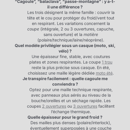
“Cagoule”, “balaclava”, “passe-montagne” : y a-t-
il une différence ?
Les trois désignent la même famille : couvrir la
tête et le cou pour protéger du froid/vent tout
en respirant. Les variations concernent la
coupe
(intégrale, 2 ou 3 ouvertures, capuche,
sans ouverture) et la
matière
(polaire/technique/laine/néoprène).
Quel modèle privilégier sous un casque (moto, ski,
vélo) ?
Une épaisseur fine, stable, avec coutures
plates et zones respirantes. La coupe
1 trou
reste la plus précise sous casque. En été,
choisissez une maille légère dédiée
moto été
.
Je transpire facilement : quelle cagoule me
conviendra ?
Optez pour une maille technique respirante,
avec panneaux plus aérés au niveau de la
bouche/oreilles et un séchage rapide. Les
coupes
2 ouvertures
ou
3 ouvertures
facilitent
l’échange thermique.
Quelle épaisseur pour le grand froid ?
Des mailles plus denses (polaire/interlock),
éventuellement superposées à une couche