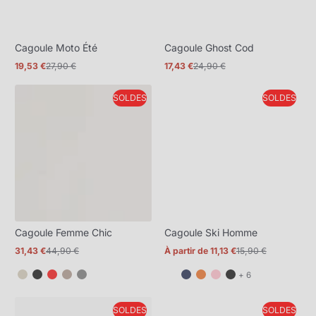
Cagoule Moto Été
Cagoule Ghost Cod
19,53 €
27,90 €
17,43 €
24,90 €
Prix
Prix
Prix
Prix
promotionnel
normal
promotionnel
normal
SOLDES
SOLDES
Cagoule Femme Chic
Cagoule Ski Homme
31,43 €
44,90 €
À partir de 11,13 €
15,90 €
Prix
Prix
Prix
Prix
promotionnel
normal
promotionnel
normal
et
+ 6
6
de
SOLDES
SOLDES
plus