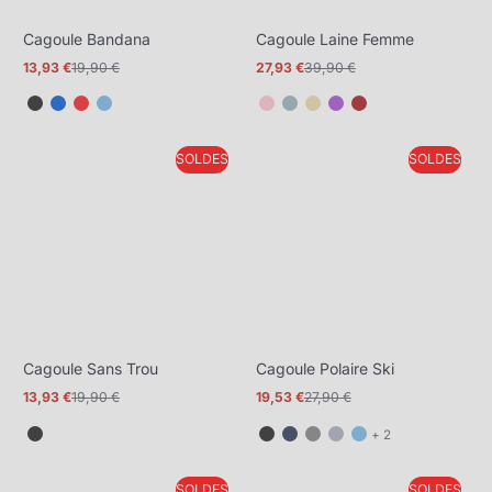
Cagoule Bandana
Cagoule Laine Femme
13,93 €
19,90 €
27,93 €
39,90 €
Prix
Prix
Prix
Prix
promotionnel
normal
promotionnel
normal
SOLDES
SOLDES
Cagoule Sans Trou
Cagoule Polaire Ski
13,93 €
19,90 €
19,53 €
27,90 €
Prix
Prix
Prix
Prix
promotionnel
normal
promotionnel
normal
et
+ 2
2
de
SOLDES
SOLDES