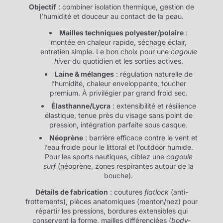
Objectif
: combiner isolation thermique, gestion de
l’humidité et douceur au contact de la peau.
Mailles techniques polyester/polaire
:
montée en chaleur rapide, séchage éclair,
entretien simple. Le bon choix pour une
cagoule
hiver
du quotidien et les sorties actives.
Laine & mélanges
: régulation naturelle de
l’humidité, chaleur enveloppante, toucher
premium. À privilégier par grand froid sec.
Élasthanne/Lycra
: extensibilité et résilience
élastique, tenue près du visage sans point de
pression, intégration parfaite sous casque.
Néoprène
: barrière efficace contre le vent et
l’eau froide pour le littoral et l’outdoor humide.
Pour les sports nautiques, ciblez une
cagoule
surf
(néoprène, zones respirantes autour de la
bouche).
Détails de fabrication
: coutures
flatlock
(anti-
frottements), pièces anatomiques (menton/nez) pour
répartir les pressions, bordures extensibles qui
conservent la forme, mailles différenciées (
body-