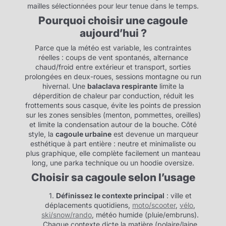
mailles sélectionnées pour leur tenue dans le temps.
Pourquoi choisir une cagoule
aujourd’hui ?
Parce que la météo est variable, les contraintes
réelles : coups de vent spontanés, alternance
chaud/froid entre extérieur et transport, sorties
prolongées en deux-roues, sessions montagne ou run
hivernal. Une
balaclava respirante
limite la
déperdition de chaleur par conduction, réduit les
frottements sous casque, évite les points de pression
sur les zones sensibles (menton, pommettes, oreilles)
et limite la condensation autour de la bouche. Côté
style, la
cagoule urbaine
est devenue un marqueur
esthétique à part entière : neutre et minimaliste ou
plus graphique, elle complète facilement un manteau
long, une parka technique ou un hoodie oversize.
Choisir sa cagoule selon l’usage
Définissez le contexte principal
: ville et
déplacements quotidiens,
moto/scooter
,
vélo
,
ski/snow/rando
, météo humide (pluie/embruns).
Chaque contexte dicte la matière (polaire/laine