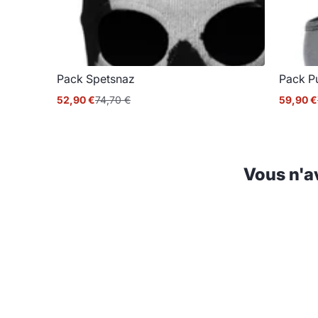
Pack Spetsnaz
Pack P
52,90 €
74,70 €
59,90 €
Prix
Prix
Prix
Prix
promotionnel
normal
promoti
normal
Vous n'a