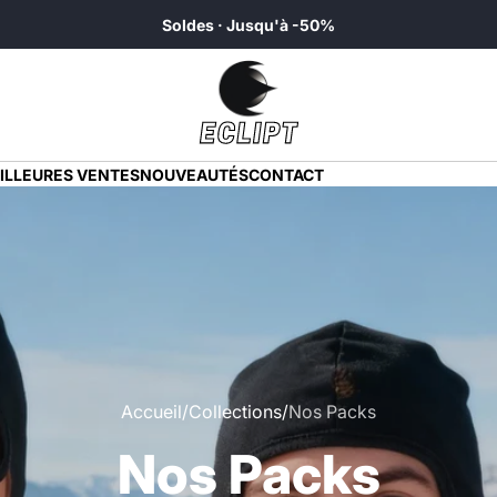
Soldes · Jusqu'à -50%
rche
ILLEURES VENTES
NOUVEAUTÉS
CONTACT
Accueil
Collections
Nos Packs
Nos Packs