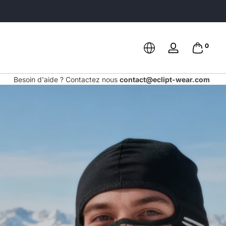
Noté 4,8/5 sur +300 avis
0 article
0
Se
connecter
Besoin d'aide ? Contactez nous
contact@eclipt-wear.com