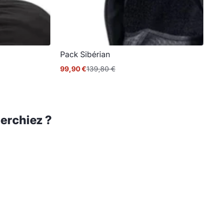
Pack Sibérian
99,90 €
139,80 €
Prix
Prix
promotionnel
normal
erchiez ?