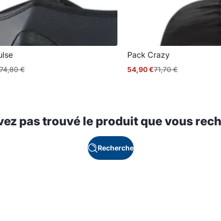
ulse
Pack Crazy
74,80 €
54,90 €
71,70 €
Prix
Prix
onnel
promotionnel
normal
vez pas trouvé le produit que vous rech
Recherche