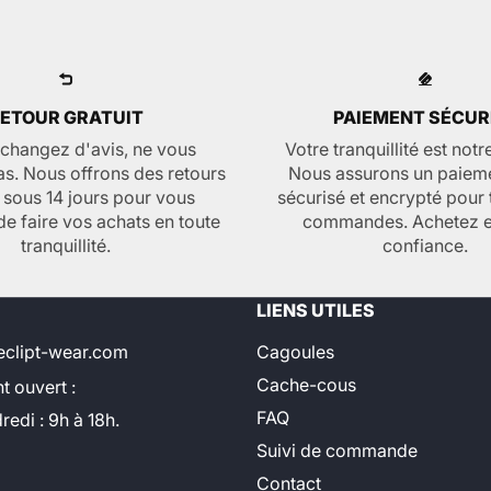
ETOUR GRATUIT
PAIEMENT SÉCUR
 changez d'avis, ne vous
Votre tranquillité est notre
as. Nous offrons des retours
Nous assurons un paiem
s sous 14 jours pour vous
sécurisé et encrypté pour 
de faire vos achats en toute
commandes. Achetez e
tranquillité.
confiance.
LIENS UTILES
eclipt-wear.com
Cagoules
Cache-cous
t ouvert :
FAQ
redi : 9h à 18h.
Suivi de commande
Contact