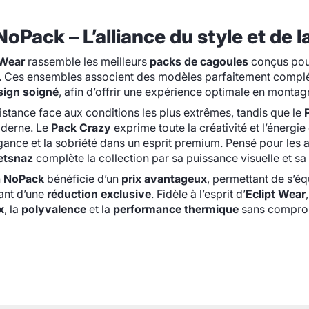
NoPack – L’alliance du style et de
 Wear
rassemble les meilleurs
packs de cagoules
conçus pour 
e. Ces ensembles associent des modèles parfaitement complé
sign soigné
, afin d’offrir une expérience optimale en montagn
istance face aux conditions les plus extrêmes, tandis que le
oderne. Le
Pack Crazy
exprime toute la créativité et l’énergie
égance et la sobriété dans un esprit premium. Pensé pour les 
etsnaz
complète la collection par sa puissance visuelle et sa
n
NoPack
bénéficie d’un
prix avantageux
, permettant de s’é
ant d’une
réduction exclusive
. Fidèle à l’esprit d’
Eclipt Wear
x
, la
polyvalence
et la
performance thermique
sans compromi