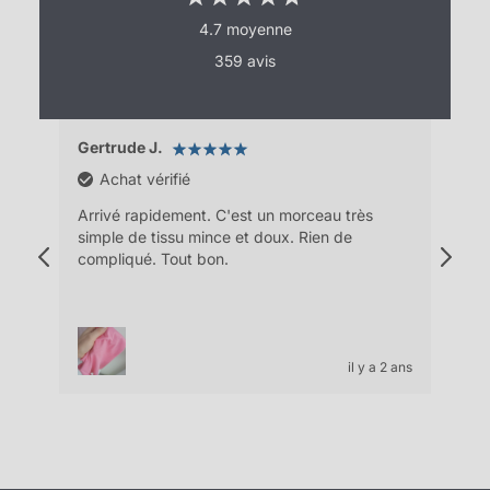
4.7 moyenne
359 avis
Gertrude J.
Pas
Achat vérifié
e
Arrivé rapidement. C'est un morceau très
la m
out
simple de tissu mince et doux. Rien de
parf
u
compliqué. Tout bon.
 2 ans
il y a 2 ans