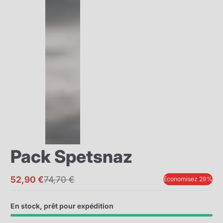
Pack Spetsnaz
52,90 €
74,70 €
Économisez 29%
Prix
Prix
promotionnel
normal
En stock, prêt pour expédition