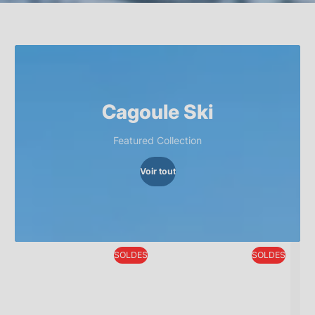
Cagoule Ski
Featured Collection
Voir tout
SOLDES
SOLDES