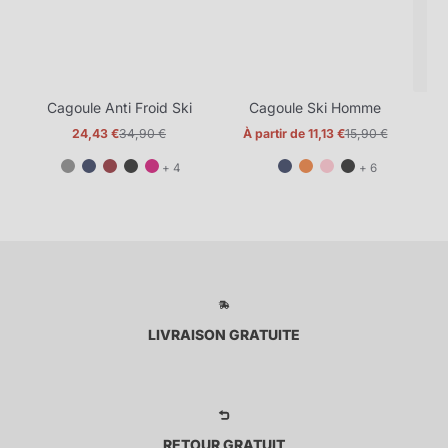
Cagoule Anti Froid Ski
Cagoule Ski Homme
24,43 €
34,90 €
À partir de 11,13 €
15,90 €
Prix
Prix
Prix
Prix
promotionnel
normal
promotionnel
normal
et
et
+ 4
+ 6
4
6
de
de
plus
plus
LIVRAISON GRATUITE
RETOUR GRATUIT