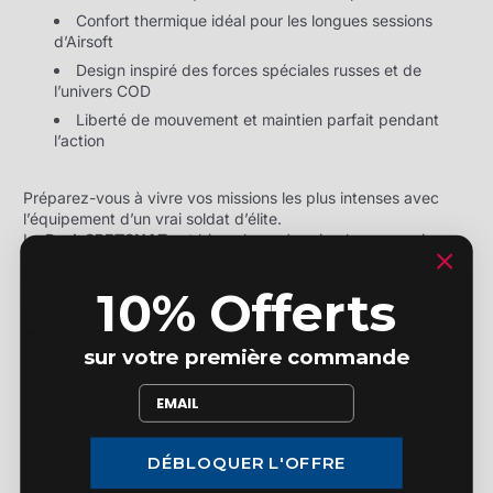
Confort thermique idéal pour les longues sessions
d’Airsoft
Design inspiré des forces spéciales russes et de
l’univers COD
Liberté de mouvement et maintien parfait pendant
l’action
Préparez-vous à vivre vos missions les plus intenses avec
l’équipement d’un vrai soldat d’élite.
Le
Pack SPETSNAZ
est bien plus qu’un simple accessoire :
c’est une extension de votre rôle, un symbole
de puissance et de précision sur le terrain. Enfilez-le, incarnez
10% Offerts
l’esprit des Spetsnaz… et que la victoire soit vôtre.
➡️ Rejoignez les rangs. Devenez un opérateur Eclipt.
sur votre première commande
DÉBLOQUER L'OFFRE