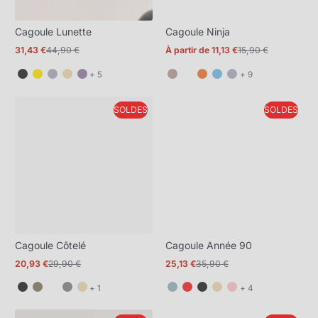
Cagoule Lunette
Cagoule Ninja
31,43 €
44,90 €
À partir de 11,13 €
15,90 €
Prix
Prix
Prix
Prix
promotionnel
normal
promotionnel
normal
et
et
+ 5
+ 9
5
9
de
de
SOLDES
SOLDES
plus
plus
Cagoule Côtelé
Cagoule Année 90
20,93 €
29,90 €
25,13 €
35,90 €
Prix
Prix
Prix
Prix
promotionnel
normal
promotionnel
normal
et
et
+ 1
+ 4
1
4
de
de