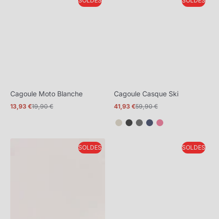
SOLDES
SOLDES
plus
plus
Cagoule Moto Blanche
Cagoule Casque Ski
13,93 €
19,90 €
41,93 €
59,90 €
Prix
Prix
Prix
Prix
promotionnel
normal
promotionnel
normal
SOLDES
SOLDES