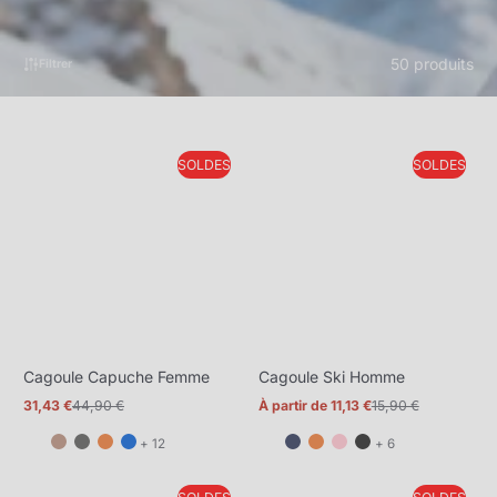
50 produits
Filtrer
SOLDES
SOLDES
Cagoule Capuche Femme
Cagoule Ski Homme
31,43 €
44,90 €
À partir de 11,13 €
15,90 €
Prix
Prix
Prix
Prix
promotionnel
normal
promotionnel
normal
et
et
+ 12
+ 6
12
6
de
de