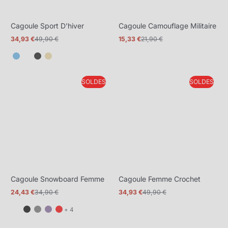
Cagoule Sport D'hiver
Cagoule Camouflage Militaire
34,93 €
49,90 €
15,33 €
21,90 €
Prix
Prix
Prix
Prix
promotionnel
normal
promotionnel
normal
SOLDES
SOLDES
Cagoule Snowboard Femme
Cagoule Femme Crochet
24,43 €
34,90 €
34,93 €
49,90 €
Prix
Prix
Prix
Prix
promotionnel
normal
promotionnel
normal
et
+ 4
4
de