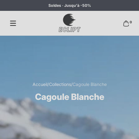
Soldes · Jusqu'à -50%
Passer au contenu
0 articl
0
Accueil
Collections
Cagoule Blanche
Cagoule Blanche