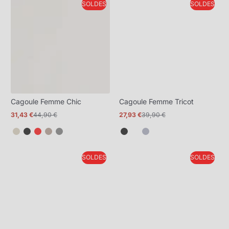
SOLDES
SOLDES
plus
plus
Cagoule Femme Chic
Cagoule Femme Tricot
31,43 €
44,90 €
27,93 €
39,90 €
Prix
Prix
Prix
Prix
promotionnel
normal
promotionnel
normal
SOLDES
SOLDES