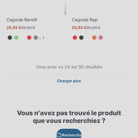
Cagoule Bandit
Cagoule Rap
20,93 €
29,90 €
20,93 €
29,90 €
Prix
Prix
Prix
Prix
promotionnel
normal
promotionnel
normal
et
+ 7
7
de
plus
Vous avez vu 24 sur 50 résultats
Charger plus
Vous n'avez pas trouvé le produit
que vous recherchiez ?
Recherche