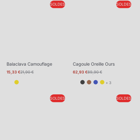
SOLDES
SOLDES
plus
Balaclava Camouflage
Cagoule Oreille Ours
15,33 €
21,90 €
62,93 €
89,90 €
Prix
Prix
Prix
Prix
promotionnel
normal
promotionnel
normal
et
+ 3
3
de
SOLDES
SOLDES
plus