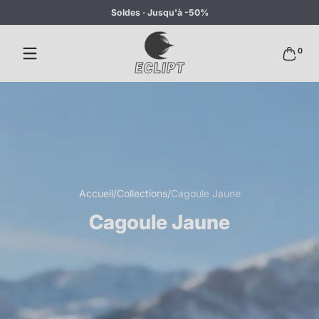
Soldes · Jusqu'à -50%
Passer au contenu
0 articl
0
Accueil
Collections
Cagoule Jaune
Cagoule Jaune