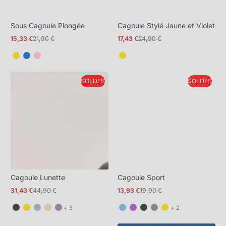
Sous Cagoule Plongée
Cagoule Stylé Jaune et Violet
15,33 €
21,90 €
17,43 €
24,90 €
Prix
Prix
Prix
Prix
promotionnel
normal
promotionnel
normal
SOLDES
SOLDES
Cagoule Lunette
Cagoule Sport
31,43 €
44,90 €
13,93 €
19,90 €
Prix
Prix
Prix
Prix
promotionnel
normal
promotionnel
normal
et
et
+ 5
+ 2
5
2
de
de