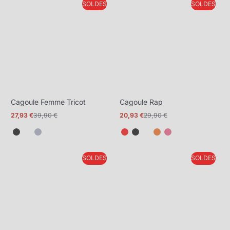
SOLDES
SOLDES
plus
plus
Cagoule Femme Tricot
Cagoule Rap
27,93 €
39,90 €
20,93 €
29,90 €
Prix
Prix
Prix
Prix
promotionnel
normal
promotionnel
normal
SOLDES
SOLDES