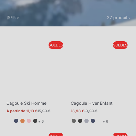
27 produits
Filtrer
SOLDES
SOLDES
Cagoule Ski Homme
Cagoule Hiver Enfant
À partir de 11,13 €
15,90 €
13,93 €
19,90 €
Prix
Prix
Prix
Prix
promotionnel
normal
promotionnel
normal
et
et
+ 6
+ 6
6
6
de
de