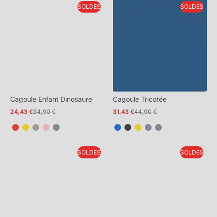
SOLDES
SOLDES
plus
plus
Cagoule Enfant Dinosaure
Cagoule Tricotée
24,43 €
34,90 €
31,43 €
44,90 €
Prix
Prix
Prix
Prix
promotionnel
normal
promotionnel
normal
SOLDES
SOLDES