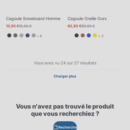
Cagoule Snowboard Homme
Cagoule Oreille Ours
13,93 €
19,90 €
62,93 €
89,90 €
Prix
Prix
Prix
Prix
promotionnel
normal
promotionnel
normal
et
et
+ 8
+ 3
8
3
de
de
plus
plus
Vous avez vu 24 sur 27 résultats
Charger plus
Vous n'avez pas trouvé le produit
que vous recherchiez ?
Recherche