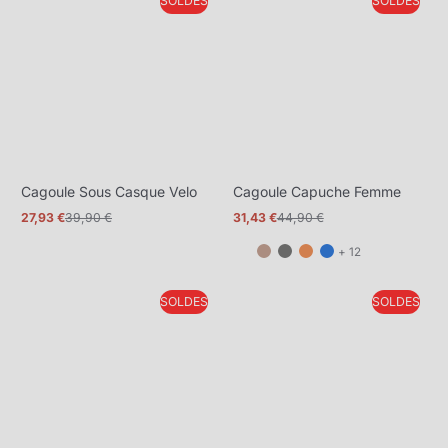
SOLDES
SOLDES
plus
plus
Cagoule Sous Casque Velo
Cagoule Capuche Femme
27,93 €
39,90 €
31,43 €
44,90 €
Prix
Prix
Prix
Prix
promotionnel
normal
promotionnel
normal
et
+ 12
12
de
SOLDES
SOLDES
plus