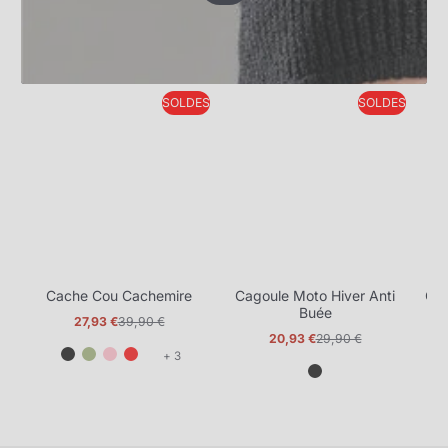
SOLDES
SOLDES
Cache Cou Cachemire
Cagoule Moto Hiver Anti
Ca
Buée
27,93 €
39,90 €
Prix
Prix
20,93 €
29,90 €
promotionnel
normal
Prix
Prix
et
+ 3
promotionnel
normal
3
de
plus