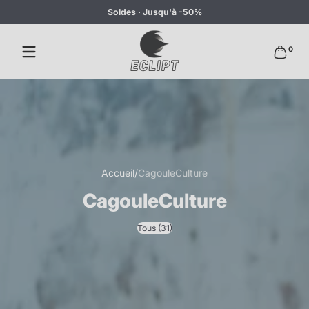
Soldes · Jusqu'à -50%
Passer au contenu
0 articl
0
Accueil
CagouleCulture
CagouleCulture
Tous (31)