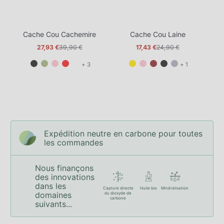
Cache Cou Cachemire
Cache Cou Laine
C
27,93 €
39,90 €
17,43 €
24,90 €
Prix
Prix
Prix
Prix
promotionnel
normal
promotionnel
normal
et
et
+ 3
+ 1
3
1
de
de
plus
plus
Expédition neutre en carbone pour toutes
les commandes
Nous finançons
des innovations
dans les
Capture directe
Huile bio
Minéralisation
domaines
du dioxyde de
carbone
suivants...