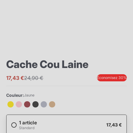
Cache Cou Laine
17,43 €
24,90 €
Économisez 30%
Prix
Prix
promotionnel
normal
Couleur:
Jaune
1 article
17,43 €
Standard