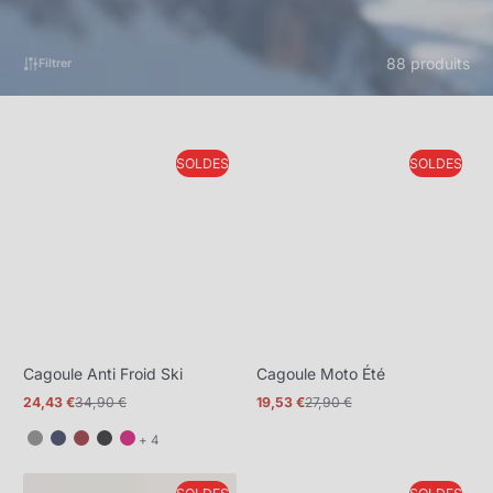
88 produits
Filtrer
SOLDES
SOLDES
Cagoule Anti Froid Ski
Cagoule Moto Été
24,43 €
34,90 €
19,53 €
27,90 €
Prix
Prix
Prix
Prix
promotionnel
normal
promotionnel
normal
et
+ 4
4
de