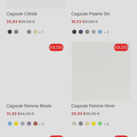
Cagoule Côtelé
Cagoule Polaire Ski
20,93 €
29,90 €
19,53 €
27,90 €
Prix
Prix
Prix
Prix
promotionnel
normal
promotionnel
normal
et
et
+ 1
+ 2
1
2
de
de
SOLDES
SOLDES
plus
plus
Cagoule Femme Mode
Cagoule Femme Hiver
31,43 €
44,90 €
20,93 €
29,90 €
Prix
Prix
Prix
Prix
promotionnel
normal
promotionnel
normal
et
et
+ 5
+ 8
5
8
de
de