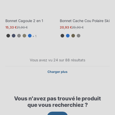
Bonnet Cagoule 2 en 1
Bonnet Cache Cou Polaire Ski
15,33 €
21,90 €
20,93 €
29,90 €
Prix
Prix
Prix
Prix
promotionnel
normal
promotionnel
normal
et
+ 1
1
de
plus
Vous avez vu 24 sur 88 résultats
Charger plus
Vous n'avez pas trouvé le produit
que vous recherchiez ?