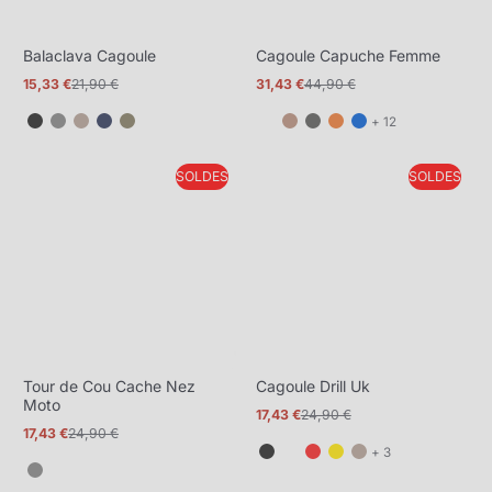
Balaclava Cagoule
Cagoule Capuche Femme
15,33 €
21,90 €
31,43 €
44,90 €
Prix
Prix
Prix
Prix
promotionnel
normal
promotionnel
normal
et
+ 12
12
de
SOLDES
SOLDES
plus
Tour de Cou Cache Nez
Cagoule Drill Uk
Moto
17,43 €
24,90 €
Prix
Prix
17,43 €
24,90 €
promotionnel
normal
Prix
Prix
et
+ 3
promotionnel
normal
3
de