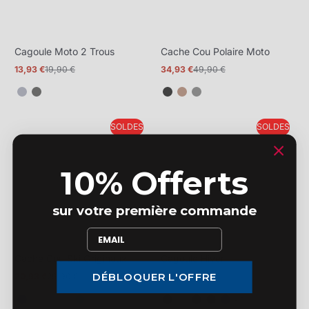
Cagoule Moto 2 Trous
Cache Cou Polaire Moto
13,93 €
19,90 €
34,93 €
49,90 €
Prix
Prix
Prix
Prix
promotionnel
normal
promotionnel
normal
SOLDES
SOLDES
10% Offerts
sur votre première commande
Cache Cou Ski Originaux
Cagoule Hiver
DÉBLOQUER L'OFFRE
20,93 €
29,90 €
19,53 €
27,90 €
Prix
Prix
Prix
Prix
promotionnel
normal
promotionnel
normal
et
+ 1