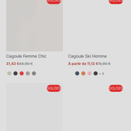
SOLDES
SOLDES
plus
Cagoule Femme Chic
Cagoule Ski Homme
31,43 €
44,90 €
À partir de 11,13 €
15,90 €
Prix
Prix
Prix
Prix
promotionnel
normal
promotionnel
normal
et
+ 6
6
de
SOLDES
SOLDES
plus