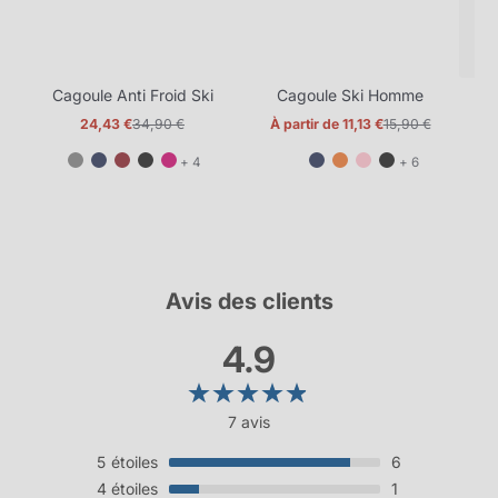
Cagoule Anti Froid Ski
Cagoule Ski Homme
24,43 €
34,90 €
À partir de 11,13 €
15,90 €
Prix
Prix
Prix
Prix
promotionnel
normal
promotionnel
normal
et
et
+ 4
+ 6
4
6
de
de
plus
plus
Avis des clients
4.9
7 avis
5
étoiles
6
4
étoiles
1