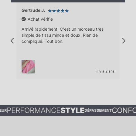
Gertrude J.
Pas
Achat vérifié
e
Arrivé rapidement. C'est un morceau très
la m
out
simple de tissu mince et doux. Rien de
parf
u
compliqué. Tout bon.
 2 ans
il y a 2 ans
ERFORMANCE
STYLE
CONFORT
DÉPASSEMENT