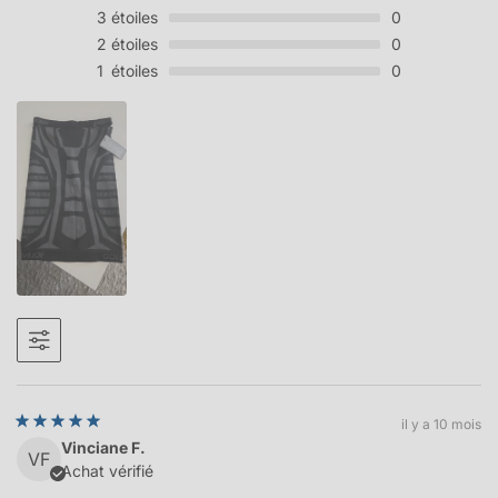
3
étoiles
0
2
étoiles
0
1
étoiles
0
il y a 10 mois
Vinciane F.
VF
Achat vérifié