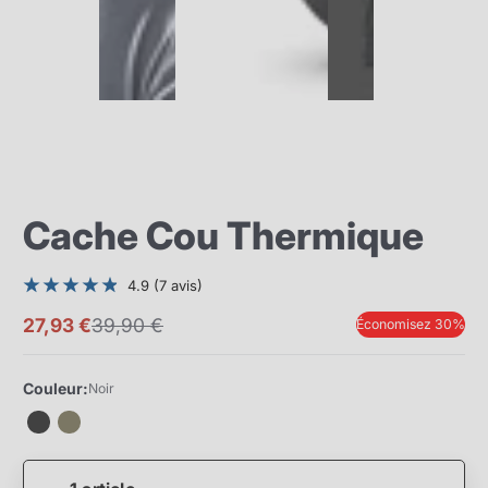
Cache Cou Thermique
4.9 (7 avis)
27,93 €
39,90 €
Économisez 30%
Prix
Prix
promotionnel
normal
Couleur:
Noir