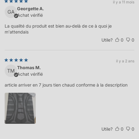
il y a 11 mois
Georgette A.
GA
Achat vérifié
La qualité du produit est bien au-delà de ce à quoi je
m'attendais
Utile?
0
0
il y a 2 ans
Thomas M.
TM
Achat vérifié
article arriver en 7 jours tien chaud conforme à la description
Utile?
0
0