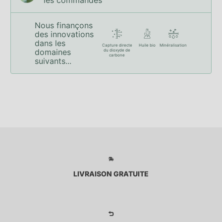
Nous finançons
des innovations
dans les
Capture directe
Huile bio
Minéralisation
domaines
du dioxyde de
carbone
suivants...
LIVRAISON GRATUITE