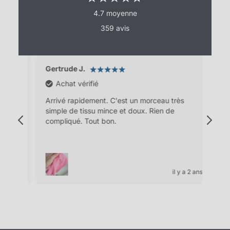
4.7 moyenne
359 avis
Gertrude J.
Pas
Achat vérifié
e
Arrivé rapidement. C'est un morceau très
la m
out
simple de tissu mince et doux. Rien de
parf
u
compliqué. Tout bon.
 2 ans
il y a 2 ans