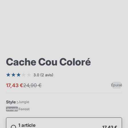
Cache Cou Coloré
3.0 (2 avis)
17,43 €
24,90 €
Épuisé
Prix
Prix
promotionnel
normal
Style :
Jungle
Jungle
Forest
1 article
17,43 €