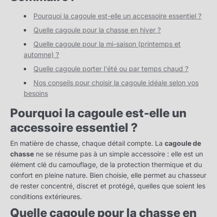
juillet
Brun
bien
2025
Pourquoi la cagoule est-elle un accessoire essentiel ?
choisir
Quelle cagoule pour la chasse en hiver ?
sa
Quelle cagoule pour la mi-saison (printemps et
automne) ?
cagoule
Quelle cagoule porter l'été ou par temps chaud ?
de
Nos conseils pour choisir la cagoule idéale selon vos
chasse
besoins
selon
Pourquoi la cagoule est-elle un
accessoire essentiel ?
la
saison
En matière de chasse, chaque détail compte. La
cagoule de
chasse
ne se résume pas à un simple accessoire : elle est un
?
élément clé du camouflage, de la protection thermique et du
confort en pleine nature. Bien choisie, elle permet au chasseur
de rester concentré, discret et protégé, quelles que soient les
conditions extérieures.
Quelle cagoule pour la chasse en