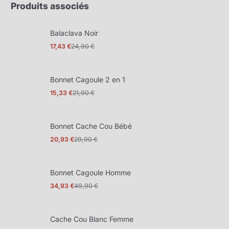
Produits associés
Balaclava Noir
17,43 €
24,90 €
Prix
Prix
promotionnel
normal
Bonnet Cagoule 2 en 1
15,33 €
21,90 €
Prix
Prix
promotionnel
normal
Bonnet Cache Cou Bébé
20,93 €
29,90 €
Prix
Prix
promotionnel
normal
Bonnet Cagoule Homme
34,93 €
49,90 €
Prix
Prix
promotionnel
normal
Cache Cou Blanc Femme