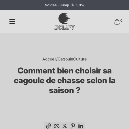
Soldes · Jusqu'à -50%
Passer au contenu
0 articl
0
Accueil
CagouleCulture
Comment bien choisir sa
cagoule de chasse selon la
saison ?
Copier le lien
Facebook
Twitter
Pinterest
LinkedIn