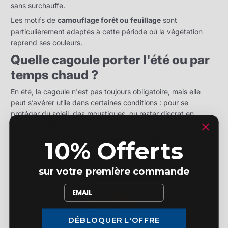
sans surchauffe.
Les motifs de
camouflage forêt ou feuillage
sont
particulièrement adaptés à cette période où la végétation
reprend ses couleurs.
Quelle cagoule porter l'été ou par
temps chaud ?
En été, la cagoule n'est pas toujours obligatoire, mais elle
peut s’avérer utile dans certaines conditions : pour se
protéger du soleil, des moustiques, ou rester discret en
chasse à l’approche
.
Choisissez une
cagoule respirante, ultra légère et
10% Offerts
extensible
, souvent en maille fine ou en tissu micro-perforé.
Elle doit permettre une bonne aération tout en couvrant le
sur votre première commande
visage de manière discrète. Les modèles avec traitement
anti-UV sont un vrai plus.
DÉBLOQUER L'OFFRE