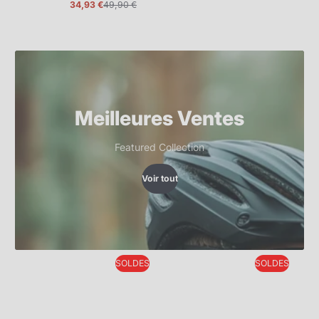
34,93 €
49,90 €
Prix
Prix
promotionnel
normal
Meilleures Ventes
Featured Collection
Voir tout
SOLDES
SOLDES