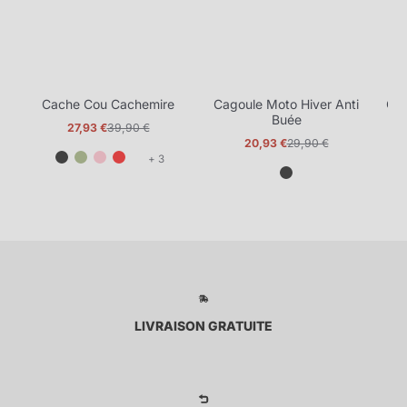
Cache Cou Cachemire
Cagoule Moto Hiver Anti
Ca
Buée
27,93 €
39,90 €
Prix
Prix
20,93 €
29,90 €
promotionnel
normal
Prix
Prix
et
+ 3
promotionnel
normal
3
de
plus
LIVRAISON GRATUITE