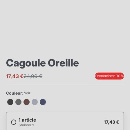
Cagoule Oreille
17,43 €
24,90 €
Économisez 30%
Prix
Prix
promotionnel
normal
Couleur:
Noir
1 article
17,43 €
Standard