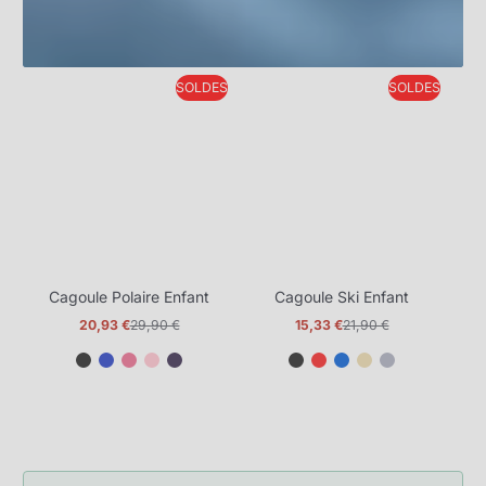
SOLDES
SOLDES
Cagoule Polaire Enfant
Cagoule Ski Enfant
20,93 €
29,90 €
15,33 €
21,90 €
Prix
Prix
Prix
Prix
promotionnel
normal
promotionnel
normal