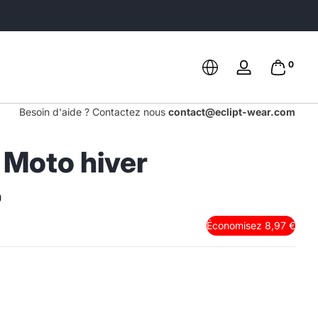
Noté 4,8/5 sur +300 avis
0 article
0
Se
connecter
Besoin d'aide ? Contactez nous
contact@eclipt-wear.com
 Moto hiver
)
Économisez 8,97 €