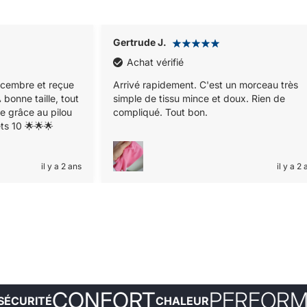
Pascale H.
Achat vérifié
n morceau très
la matière à l'air bien chaude pour l'hiver.
ux. Rien de
c'est parfait !
il y a 2 ans
il y a 2
CONFORT
PERFORMANC
É
CHALEUR