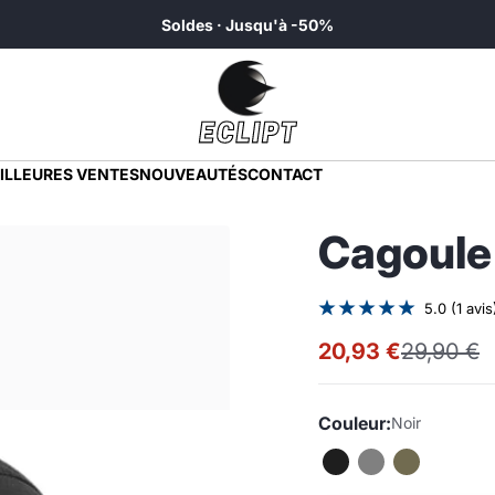
Soldes · Jusqu'à -50%
rche
ILLEURES VENTES
NOUVEAUTÉS
CONTACT
Cagoule
5.0 (1 avis
20,93 €
29,90 €
Prix
Prix
promotionnel
normal
Couleur:
Noir