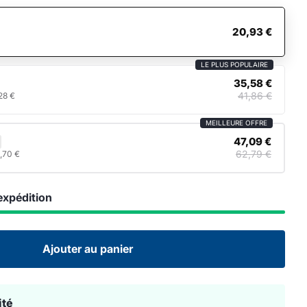
20,93 €
LE PLUS POPULAIRE
35,58 €
41,86 €
28 €
MEILLEURE OFFRE
47,09 €
62,79 €
,70 €
expédition
Ajouter au panier
ité