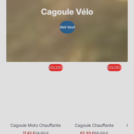
Cagoule Vélo
Voir tout
SOLDES
SOLDES
Cagoule Moto Chauffante
Cagoule Chauffante
Cag
17,43 €
24,90 €
62,93 €
89,90 €