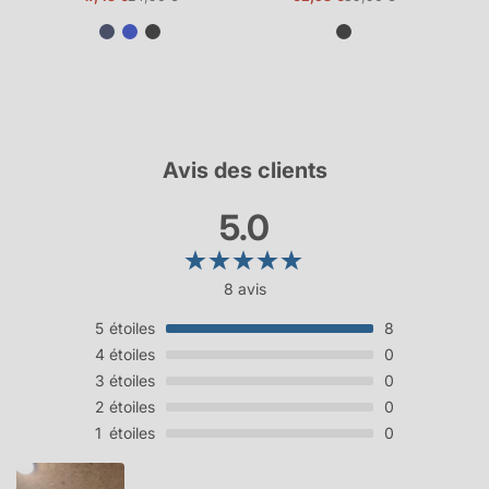
Prix
Prix
Prix
Prix
promotionnel
normal
promotionnel
normal
Avis des clients
5.0
8 avis
5
étoiles
8
4
étoiles
0
3
étoiles
0
2
étoiles
0
1
étoiles
0