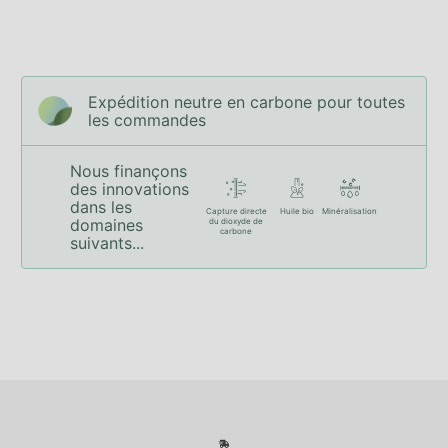
Expédition neutre en carbone pour toutes
les commandes
Nous finançons
des innovations
dans les
Capture directe
Huile bio
Minéralisation
domaines
du dioxyde de
carbone
suivants...