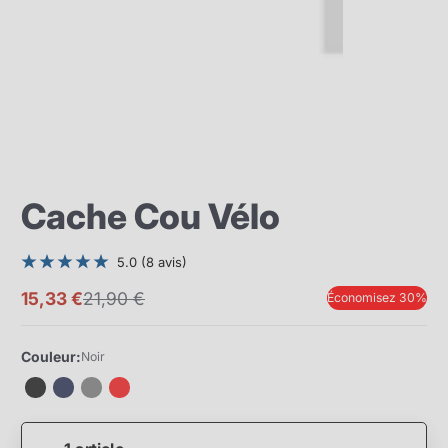
Cache Cou Vélo
5.0 (8 avis)
15,33 €
21,90 €
Économisez 30%
Prix
Prix
promotionnel
normal
Couleur:
Noir