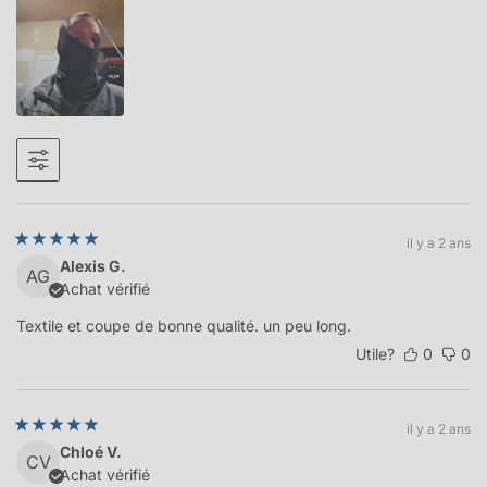
il y a 2 ans
Alexis G.
AG
Achat vérifié
Textile et coupe de bonne qualité. un peu long.
Utile?
0
0
il y a 2 ans
Chloé V.
CV
Achat vérifié