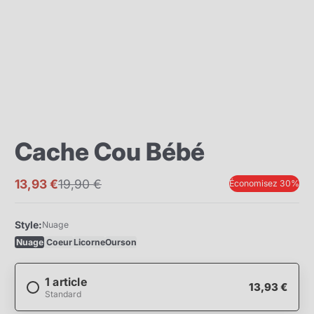
Cache Cou Bébé
13,93 €
19,90 €
Économisez 30%
Prix
Prix
promotionnel
normal
Style:
Nuage
Nuage
Coeur
Licorne
Ourson
1 article
13,93 €
Standard