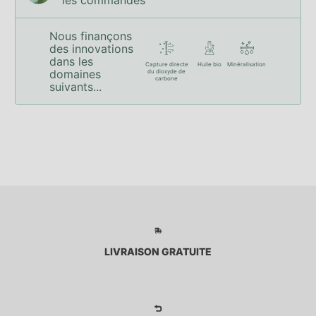
Nous finançons
des innovations
dans les
Capture directe
Huile bio
Minéralisation
domaines
du dioxyde de
carbone
suivants...
LIVRAISON GRATUITE