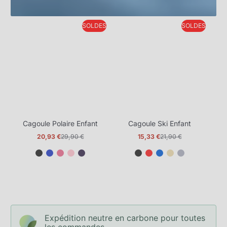
SOLDES
SOLDES
Cagoule Polaire Enfant
Cagoule Ski Enfant
20,93 €
29,90 €
15,33 €
21,90 €
Prix
Prix
Prix
Prix
promotionnel
normal
promotionnel
normal
Expédition neutre en carbone pour toutes
les commandes